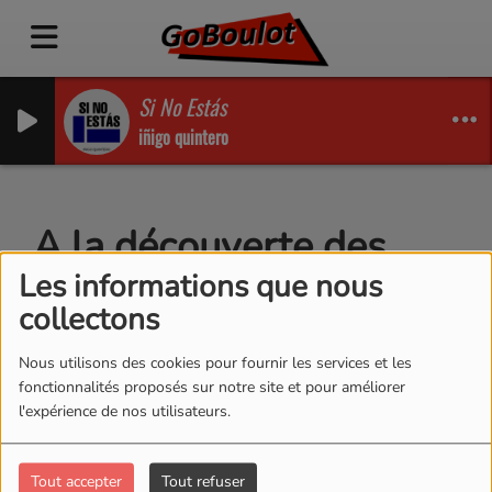
Si No Estás
iñigo quintero
A la découverte des
métiers #5
Les informations que nous
collectons
Nous utilisons des cookies pour fournir les services et les
fonctionnalités proposés sur notre site et pour améliorer
l'expérience de nos utilisateurs.
Tout accepter
Tout refuser