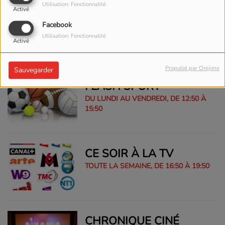
Utilisation: Fonctionnalité
Activé
EPHEMERIDES
Facebook
TOUTE LA SEMAINE, DE 06:20 À 10:20
Utilisation: Fonctionnalité
Activé
Propulsé par Orejime
Sauvegarder
FLASH SPORT
DU LUNDI AU VENDREDI, DE 12:50 À
15:50
CE SOIR À LA TV
TOUTE LA SEMAINE, DE 16:50 À 19:50
CHRONIQUE CINÉ