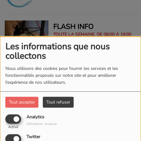
FLASH INFO
TOUTE LA SEMAINE, DE 06:00 À 19:00
Les informations que nous
collectons
HOROSCOPE
Nous utilisons des cookies pour fournir les services et les
fonctionnalités proposés sur notre site et pour améliorer
TOUTE LA SEMAINE, DE 06:40 À 10:40
l'expérience de nos utilisateurs.
Tout accepter
Tout refuser
MÉTÉO
Analytics
TOUTE LA SEMAINE, DE 06:55 À 14:55
Utilisation: Analyse
Activé
Twitter