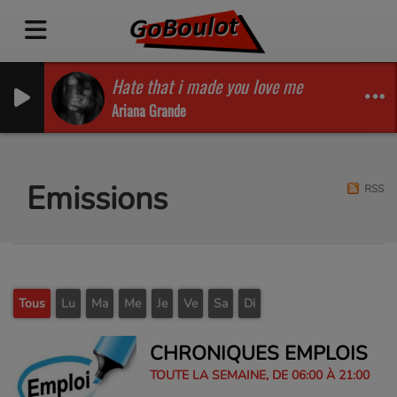
Hate that i made you love me
Ariana Grande
Emissions
RSS
Tous
Lu
Ma
Me
Je
Ve
Sa
Di
CHRONIQUES EMPLOIS
TOUTE LA SEMAINE, DE 06:00 À 21:00