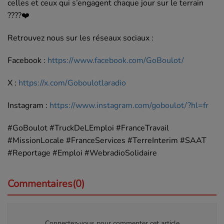
celles et ceux qui s’engagent chaque jour sur le terrain
????❤️
Retrouvez nous sur les réseaux sociaux :
Facebook :
https://www.facebook.com/GoBoulot/
X :
https://x.com/Goboulotlaradio
Instagram :
https://www.instagram.com/goboulot/?hl=fr
#GoBoulot
#TruckDeLEmploi
#FranceTravail
#MissionLocale
#FranceServices
#TerreInterim
#SAAT
#Reportage
#Emploi
#WebradioSolidaire
Commentaires(0)
Connectez-vous pour commenter cet article