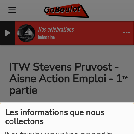
Nos célébrations
Indochine
ITW Stevens Pruvost -
Aisne Action Emploi - 1ʳᵉ
partie
Les informations que nous
collectons
Nous utilisons des cookies pour fournir les services et les