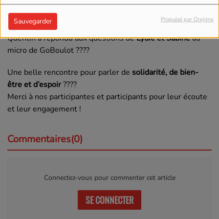
Après une séance de sensibilisation auprès de nos
Propulsé par Orejime
Sauvegarder
apprenants du dispositif
S’engager vers l’emploi
, Madame
Quentin a répondu aux questions de
Lydie et Sabine
au
micro de GoBoulot ????️
Une belle rencontre pour parler de
solidarité, de bien-
être et d’espoir
????
Merci à nos participantes et participants pour leur écoute
et leur engagement !
Commentaires(0)
Connectez-vous pour commenter cet article
SE CONNECTER