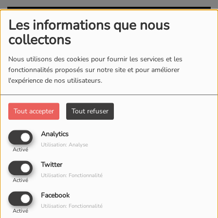
Les informations que nous
collectons
Nous utilisons des cookies pour fournir les services et les
fonctionnalités proposés sur notre site et pour améliorer
l'expérience de nos utilisateurs.
Tout accepter
Tout refuser
14 OCTOBRE 2025
Analytics
Utilisation: Analyse
Octobre Rose sur GoBoulot la radio !
Activé
Twitter
Cette semaine, nous avons eu le plaisir d’accueillir
Utilisation: Fonctionnalité
Activé
Madame Pascale Quentin
, présidente de l’association
Facebook
Diamant Rose
, qui soutient les femmes touchées par le
Utilisation: Fonctionnalité
cancer à travers des
activités physiques adaptées
.
Activé