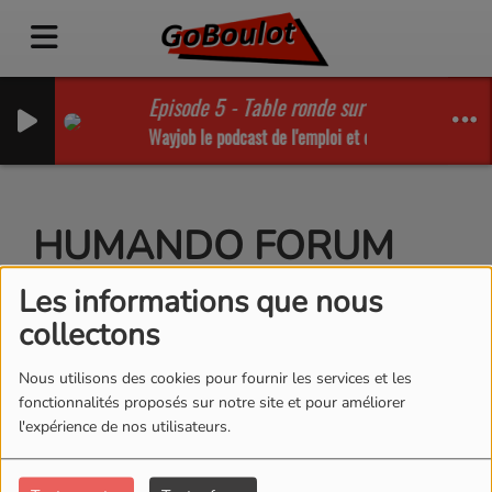
Episode 5 - Table ronde sur le service à la
Wayjob le podcast de l'emploi et des RH
HUMANDO FORUM
GAUCHY 2020
Les informations que nous
collectons
Nous utilisons des cookies pour fournir les services et les
fonctionnalités proposés sur notre site et pour améliorer
l'expérience de nos utilisateurs.