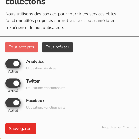
collectons
Nous utilisons des cookies pour fournir les services et les
fonctionnalités proposés sur notre site et pour améliorer
l'expérience de nos utilisateurs.
Tout accepter
Tout refuser
Analytics
Utilisation: Analyse
Activé
Twitter
Utilisation: Fonctionnalité
Activé
Facebook
Utilisation: Fonctionnalité
Activé
Retrouvez l'ensemble des podcasts de l'émission spéciale
rencontres circuit court Proch'Emploi avec la région Hauts
Propulsé par Orejime
Sauvegarder
De France. Des chefs d'entreprises et élus vous donnent