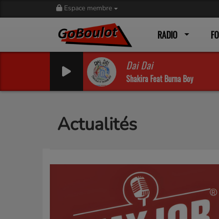
Espace membre
RADIO
F
Dai Dai
Shakira Feat Burna Boy
Actualités