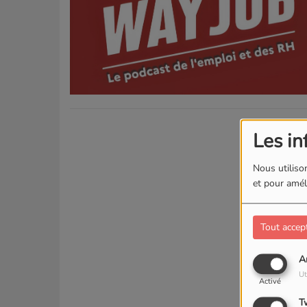
Les in
Nous utilison
et pour améli
Tout accep
A
Ut
Activé
T