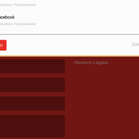
ilisation: Fonctionnalité
acebook
ilisation: Fonctionnalité
GOBOULOT
Prop
er
Mentions Légales