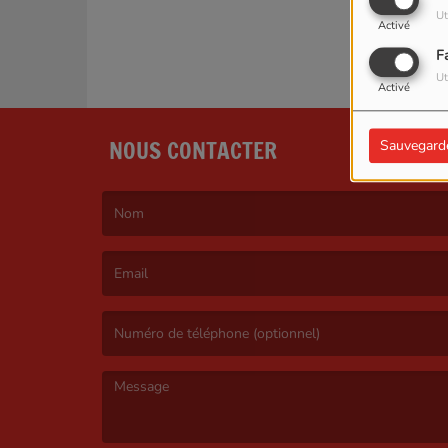
Ut
Activé
F
Ut
Activé
NOUS CONTACTER
Sauvegard
(Le nom est obligatoire. )
(L’email est obligatoire. )