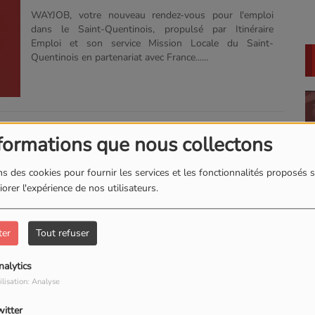
DANS LE SAINT-
WAYJOB, votre nouveau rendez-vous pour l'emploi
dans le Saint-Quentinois, propulsé par Itinéraire
QUENTINOIS !
Emploi et son service Mission Locale du Saint-
Quentinois en partenariat avec France......
formations que nous collectons
s des cookies pour fournir les services et les fonctionnalités proposés s
orer l'expérience de nos utilisateurs.
ter
Tout refuser
nalytics
ilisation: Analyse
witter