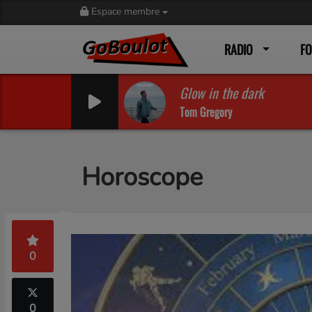
Espace membre
RADIO
F
Glow in the dark
Tom Gregory
Horoscope
0
0