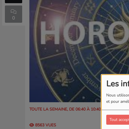
0
Les in
Nous utilison
et pour améli
TOUTE LA SEMAINE, DE 06:40 À 10:40
Tout accep
8563 VUES