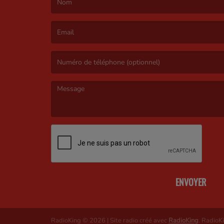
(Le nom est obligatoire. )
(L’email est obligatoire. )
(Le message est obligatoire. )
ENVOYER
RadioKing © 2026 | Site radio créé avec
RadioKing
. RadioK